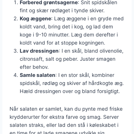
Forbered grøntsagerne
: Snit spidskålen
fint og skær rødløget i tynde skiver.
Kog æggene
: Læg æggene i en gryde med
koldt vand, bring det i kog, og lad dem
koge i 9-10 minutter. Læg dem derefter i
koldt vand for at stoppe kogningen.
Lav dressingen
: I en skål, bland olivenolie,
citronsaft, salt og peber. Juster smagen
efter behov.
Samle salaten
: I en stor skål, kombiner
spidskål, rødløg og skiver af hårdkogte æg.
Hæld dressingen over og bland forsigtigt.
Når salaten er samlet, kan du pynte med friske
krydderurter for ekstra farve og smag. Server
salaten straks, eller lad den stå i køleskabet i
en time for at lade smagene udvikle sig.