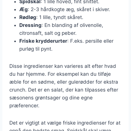
Spidskål
: 1 lille hoved, fint snittet.
Æg
: 2-3 hårdkogte æg, skåret i skiver.
Rødløg
: 1 lille, tyndt skåret.
Dressing
: En blanding af olivenolie,
citronsaft, salt og peber.
Friske krydderurter
: F.eks. persille eller
purløg til pynt.
Disse ingredienser kan varieres alt efter hvad
du har hjemme. For eksempel kan du tilføje
æble for en sødme, eller gulerødder for ekstra
crunch. Det er en salat, der kan tilpasses efter
sæsonens grøntsager og dine egne
præferencer.
Det er vigtigt at vælge friske ingredienser for at
opnå den bedste smag. Spidskål skal være