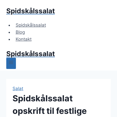
Fortsæt
Spidskålssalat
til
indhold
Spidskålssalat
Blog
Kontakt
Spidskålssalat
Salat
Spidskålssalat
opskrift til festlige