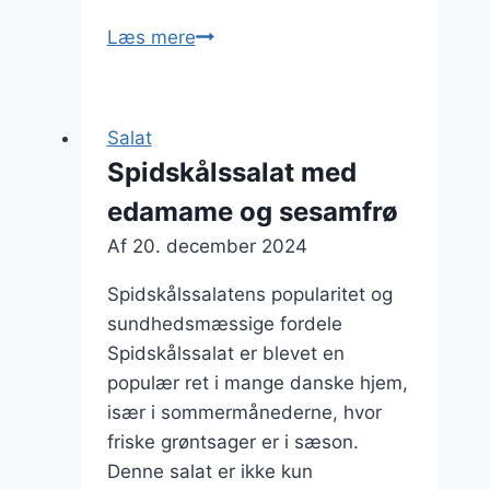
Spidskålssalat
Læs mere
med
kylling
og
Salat
krydderost
Spidskålssalat med
edamame og sesamfrø
Af
20. december 2024
Spidskålssalatens popularitet og
sundhedsmæssige fordele
Spidskålssalat er blevet en
populær ret i mange danske hjem,
især i sommermånederne, hvor
friske grøntsager er i sæson.
Denne salat er ikke kun