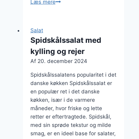
Spidskålssalat
Læs mere
med
ris
og
Salat
paprika
Spidskålssalat med
kylling og rejer
Af
20. december 2024
Spidskålssalatens popularitet i det
danske køkken Spidskålssalat er
en populær ret i det danske
køkken, især i de varmere
måneder, hvor friske og lette
retter er eftertragtede. Spidskål,
med sin sprøde tekstur og milde
smag, er en ideel base for salater,