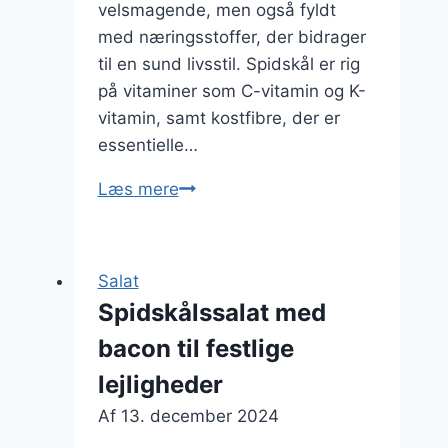
velsmagende, men også fyldt
med næringsstoffer, der bidrager
til en sund livsstil. Spidskål er rig
på vitaminer som C-vitamin og K-
vitamin, samt kostfibre, der er
essentielle…
Spidskålssalat
Læs mere
med
edamame
og
Salat
sesamfrø
Spidskålssalat med
bacon til festlige
lejligheder
Af
13. december 2024