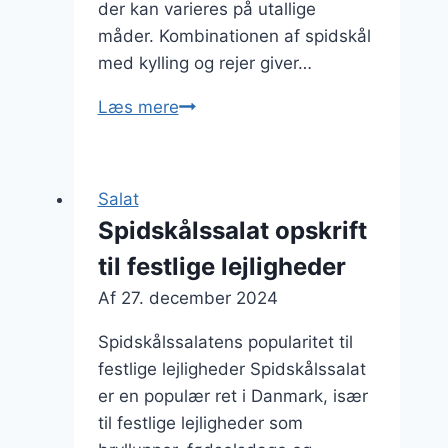
der kan varieres på utallige
måder. Kombinationen af spidskål
med kylling og rejer giver…
Spidskålssalat
Læs mere
med
kylling
og
Salat
rejer
Spidskålssalat opskrift
til festlige lejligheder
Af
27. december 2024
Spidskålssalatens popularitet til
festlige lejligheder Spidskålssalat
er en populær ret i Danmark, især
til festlige lejligheder som