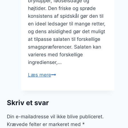
bryllupper, fødselsdage og
højtider. Den friske og sprøde
konsistens af spidskål gør den til
en ideel ledsager til mange retter,
og dens alsidighed gør det muligt
at tilpasse salaten til forskellige
smagspræferencer. Salaten kan
varieres med forskellige
ingredienser,…
Spidskålssalat
Læs mere
opskrift
til
festlige
Skriv et svar
lejligheder
Din e-mailadresse vil ikke blive publiceret.
Krævede felter er markeret med
*