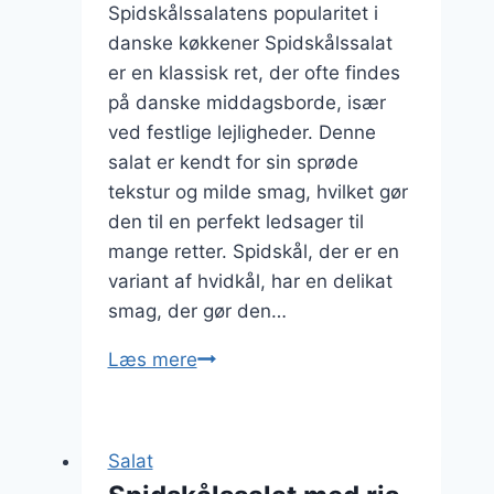
Spidskålssalatens popularitet i
danske køkkener Spidskålssalat
er en klassisk ret, der ofte findes
på danske middagsborde, især
ved festlige lejligheder. Denne
salat er kendt for sin sprøde
tekstur og milde smag, hvilket gør
den til en perfekt ledsager til
mange retter. Spidskål, der er en
variant af hvidkål, har en delikat
smag, der gør den…
Spidskålssalat
Læs mere
med
bacon
til
Salat
festlige