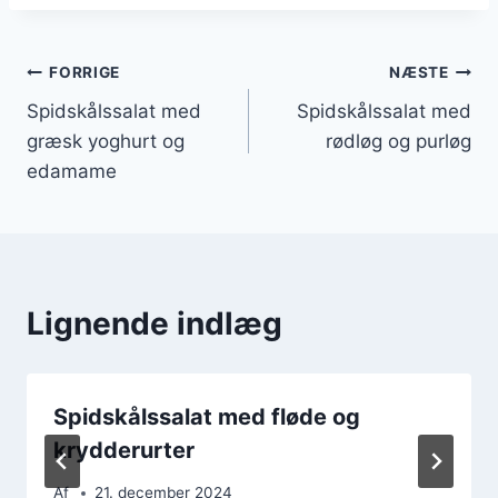
Indlægsnavigation
FORRIGE
NÆSTE
Spidskålssalat med
Spidskålssalat med
græsk yoghurt og
rødløg og purløg
edamame
Lignende indlæg
Spidskålssalat med fløde og
krydderurter
Af
21. december 2024