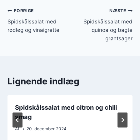
Indlægsnavigation
FORRIGE
NÆSTE
Spidskålssalat med
Spidskålssalat med
rødløg og vinaigrette
quinoa og bagte
grøntsager
Lignende indlæg
Spidskålssalat med citron og chili
smag
Af
20. december 2024