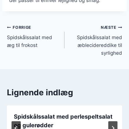
der passer til enhver lejlighed og smag.
Indlægsnavigation
FORRIGE
NÆSTE
Spidskålssalat med
Spidskålssalat med
æg til frokost
æblecidereddike til
syrlighed
Lignende indlæg
Spidskålssalat med perlespeltsalat
og gulerødder