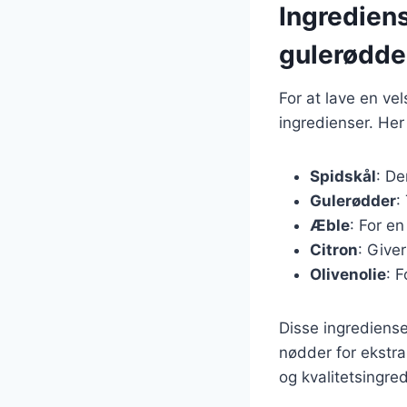
Ingrediens
gulerødde
For at lave en v
ingredienser. Her
Spidskål
: De
Gulerødder
:
Æble
: For e
Citron
: Give
Olivenolie
: 
Disse ingrediense
nødder for ekstra 
og kvalitetsingre