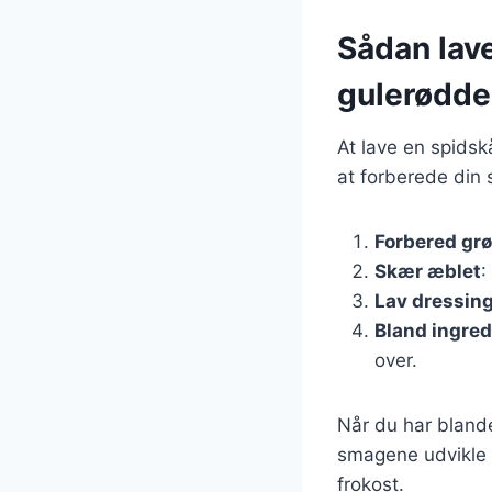
Sådan lav
gulerødde
At lave en spidsk
at forberede din s
Forbered gr
Skær æblet
:
Lav dressin
Bland ingre
over.
Når du har blande
smagene udvikle s
frokost.