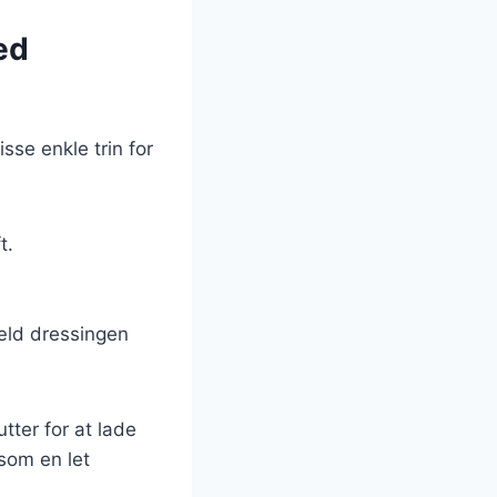
ed
sse enkle trin for
t.
hæld dressingen
tter for at lade
 som en let