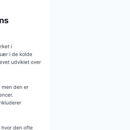
ens
rket i
sær i de kolde
evet udviklet over
r, men den er
encer.
inkluderer
 hvor den ofte