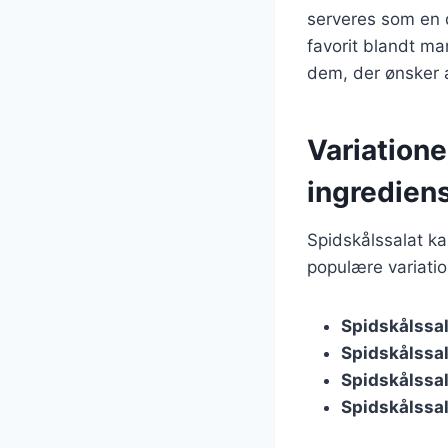
serveres som en d
favorit blandt ma
dem, der ønsker a
Variatione
ingredien
Spidskålssalat ka
populære variatio
Spidskålssa
Spidskålssal
Spidskålssa
Spidskålssal