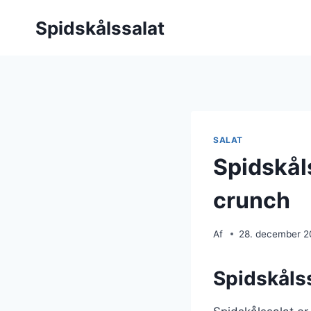
Fortsæt
Spidskålssalat
til
indhold
SALAT
Spidskål
crunch
Af
28. december 
Spidskålss