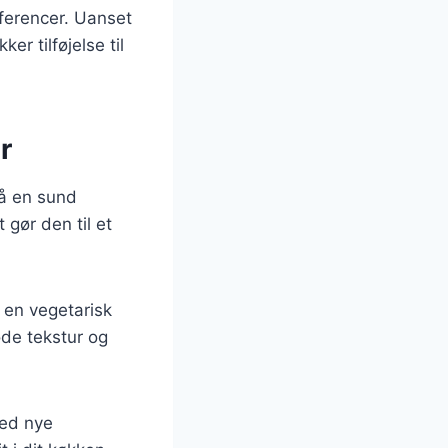
æferencer. Uanset
er tilføjelse til
r
så en sund
t gør den til et
f en vegetarisk
øde tekstur og
med nye