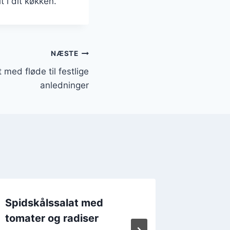
t i dit køkken.
NÆSTE
 med fløde til festlige
anledninger
Spidskålssalat med
Spidsk
tomater og radiser
sennep 