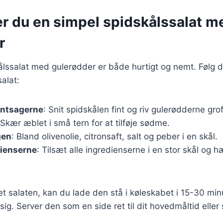
er du en simpel spidskålssalat m
r
ålssalat med gulerødder er både hurtigt og nemt. Følg di
alat:
øntsagerne
: Snit spidskålen fint og riv gulerødderne grof
 Skær æblet i små tern for at tilføje sødme.
gen
: Bland olivenolie, citronsaft, salt og peber i en skål.
dienserne
: Tilsæt alle ingredienserne i en stor skål og 
t salaten, kan du lade den stå i køleskabet i 15-30 minu
ig. Server den som en side ret til dit hovedmåltid eller