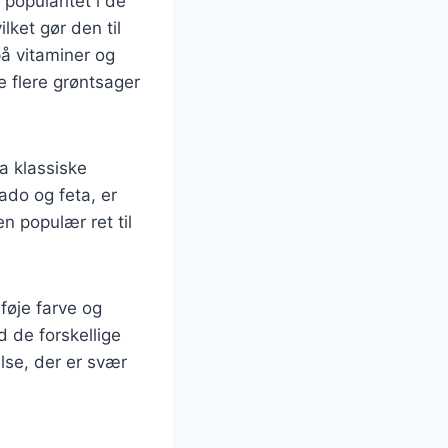
 popularitet i de
lket gør den til
på vitaminer og
re flere grøntsager
ra klassiske
ado og feta, er
n populær ret til
lføje farve og
d de forskellige
lse, der er svær