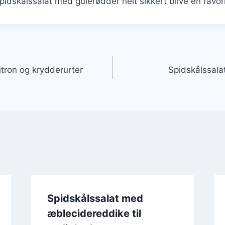
spidskålssalat med gulerødder helt sikkert blive en favori
gation
itron og krydderurter
Spidskålssalat
Spidskålssalat med
æblecidereddike til