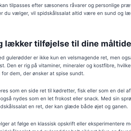
 kan tilpasses efter sæsonens råvarer og personlige pr
r du vælger, vil spidskålssalat altid være en sund og lækk
 lækker tilføjelse til dine måltide
ed gulerødder er ikke kun en velsmagende ret, men og
kost. Den er rig på vitaminer, mineraler og kostfibre, hvilke
for dem, der ønsker at spise sundt.
es som en side ret til kødretter, fisk eller som en del a
også nydes som en let frokost eller snack. Med sin spr
idskålssalat en ret, der kan glæde både øjet og ganen.
er at følge en klassisk opskrift eller eksperimentere 