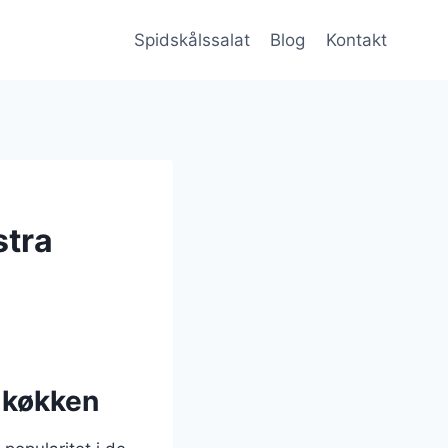
Spidskålssalat
Blog
Kontakt
stra
e køkken