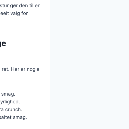
tur gør den til en
elt valg for
ge
 ret. Her er nogle
d smag.
syrlighed.
ra crunch.
saltet smag.