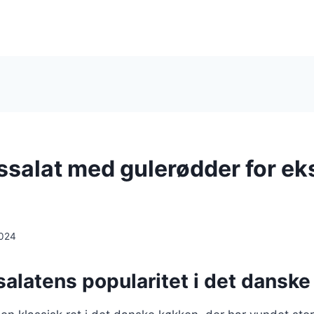
ssalat med gulerødder for ek
2024
alatens popularitet i det dansk