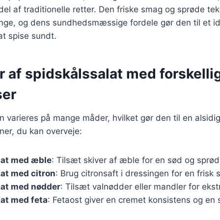
el af traditionelle retter. Den friske smag og sprøde teks
nge, og dens sundhedsmæssige fordele gør den til et ide
t spise sundt.
r af spidskålssalat med forskelli
ser
n varieres på mange måder, hvilket gør den til en alsidig
ner, du kan overveje:
lat med æble
: Tilsæt skiver af æble for en sød og sprø
at med citron
: Brug citronsaft i dressingen for en frisk 
lat med nødder
: Tilsæt valnødder eller mandler for ekst
at med feta
: Fetaost giver en cremet konsistens og en 