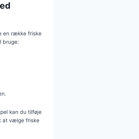
med
e en række friske
l bruge:
en.
el kan du tilføje
t at vælge friske