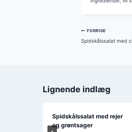
ingredienser, vil 
Indlægsnavi
FORRIGE
Spidskålssalat med c
Lignende indlæg
d
Spidskålssalat med rejer
og grøntsager