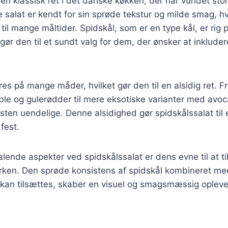
 en klassisk ret i det danske køkken, der har vundet stor
 salat er kendt for sin sprøde tekstur og milde smag, hvi
til mange måltider. Spidskål, som er en type kål, er rig 
 gør den til et sundt valg for dem, der ønsker at inklude
res på mange måder, hvilket gør den til en alsidig ret. F
le og gulerødder til mere eksotiske varianter med avoc
en uendelige. Denne alsidighed gør spidskålssalat til e
fest.
alende aspekter ved spidskålssalat er dens evne til at ti
llerken. Den sprøde konsistens af spidskål kombineret me
 kan tilsættes, skaber en visuel og smagsmæssig opleve