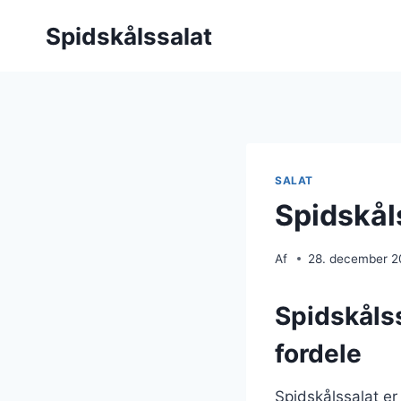
Fortsæt
Spidskålssalat
til
indhold
SALAT
Spidskål
Af
28. december 
Spidskåls
fordele
Spidskålssalat er