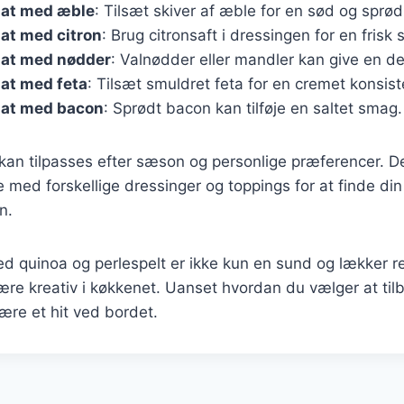
lat med æble
: Tilsæt skiver af æble for en sød og sprø
at med citron
: Brug citronsaft i dressingen for en frisk 
lat med nødder
: Valnødder eller mandler kan give en dej
at med feta
: Tilsæt smuldret feta for en cremet konsist
lat med bacon
: Sprødt bacon kan tilføje en saltet smag.
 kan tilpasses efter sæson og personlige præferencer. D
 med forskellige dressinger og toppings for at finde din
n.
d quinoa og perlespelt er ikke kun en sund og lækker r
ære kreativ i køkkenet. Uanset hvordan du vælger at tilb
være et hit ved bordet.