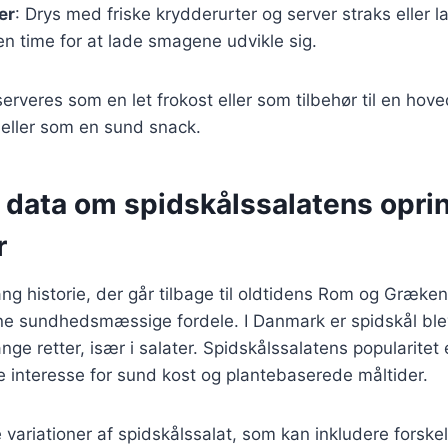
er
: Drys med friske krydderurter og server straks eller l
en time for at lade smagene udvikle sig.
erveres som en let frokost eller som tilbehør til en hov
s eller som en sund snack.
e data om spidskålssalatens opri
r
ang historie, der går tilbage til oldtidens Rom og Græke
ine sundhedsmæssige fordele. I Danmark er spidskål ble
e retter, især i salater. Spidskålssalatens popularitet e
 interesse for sund kost og plantebaserede måltider.
variationer af spidskålssalat, som kan inkludere forskel