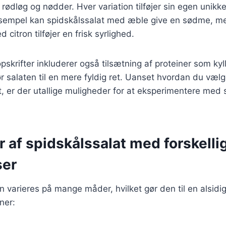
 rødløg og nødder. Hver variation tilføjer sin egen unik
 eksempel kan spidskålssalat med æble give en sødme, m
 citron tilføjer en frisk syrlighed.
krifter inkluderer også tilsætning af proteiner som kylli
ør salaten til en mere fyldig ret. Uanset hvordan du vælg
t, er der utallige muligheder for at eksperimentere med
r af spidskålssalat med forskelli
ser
n varieres på mange måder, hvilket gør den til en alsidig
ner: