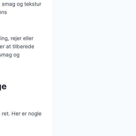
ke smag og tekstur
ens
ng, rejer eller
er at tilberede
 smag og
ge
 ret. Her er nogle