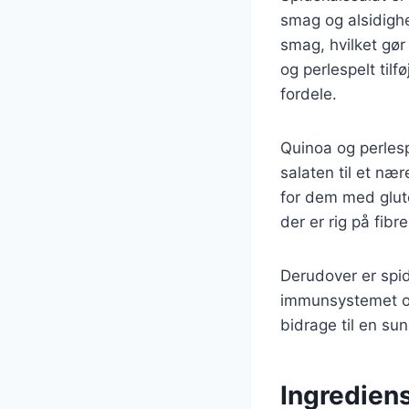
smag og alsidighe
smag, hvilket gør
og perlespelt ti
fordele.
Quinoa og perlesp
salaten til et nær
for dem med glut
der er rig på fibr
Derudover er spid
immunsystemet og
bidrage til en su
Ingrediens