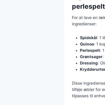
perlespelt
For at lave en læ
ingredienser:
Spidskål
: 1 l
Quinoa
: 1 ko
Perlespelt
: 
Grøntsager
:
Dressing
: Ol
Krydderurte
Disse ingrediense
tilføje æbler for 
tilpasses til enhve