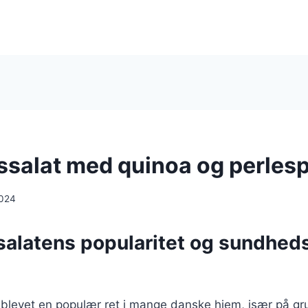
ssalat med quinoa og perlesp
2024
salatens popularitet og sundhe
 blevet en populær ret i mange danske hjem, især på gr