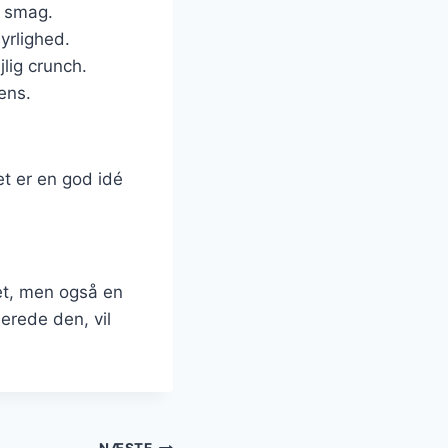
d smag.
syrlighed.
lig crunch.
ens.
et er en god idé
et, men også en
erede den, vil