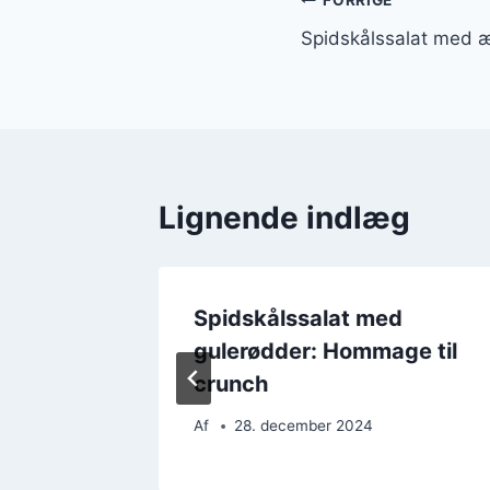
Indlægsnavi
FORRIGE
Spidskålssalat med 
Lignende indlæg
d
Spidskålssalat med
 af
gulerødder: Hommage til
crunch
Af
28. december 2024