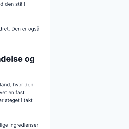
ad den stå i
edret. Den er også
ndelse og
nland, hvor den
vet en fast
r steget i takt
lige ingredienser