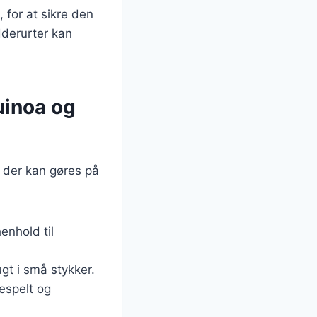
, for at sikre den
dderurter kan
uinoa og
, der kan gøres på
enhold til
ugt i små stykker.
lespelt og