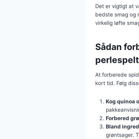
Det er vigtigt at 
bedste smag og næ
virkelig løfte sma
Sådan for
perlespelt
At forberede spid
kort tid. Følg diss
Kog quinoa o
pakkeanvisni
Forbered gr
Bland ingre
grøntsager. T