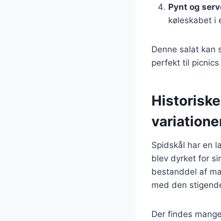
Pynt og serv
køleskabet i 
Denne salat kan s
perfekt til picnic
Historisk
variatione
Spidskål har en l
blev dyrket for s
bestanddel af mang
med den stigende
Der findes mange 