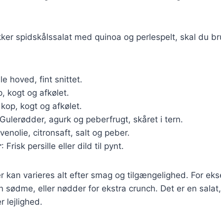
kker spidskålssalat med quinoa og perlespelt, skal du b
ille hoved, fint snittet.
p, kogt og afkølet.
1 kop, kogt og afkølet.
 Gulerødder, agurk og peberfrugt, skåret i tern.
ivenolie, citronsaft, salt og peber.
r
: Frisk persille eller dild til pynt.
r kan varieres alt efter smag og tilgængelighed. For ek
en sødme, eller nødder for ekstra crunch. Det er en salat
r lejlighed.