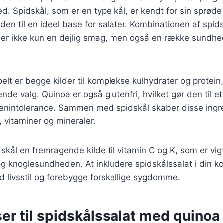
d. Spidskål, som er en type kål, er kendt for sin sprøde
 den til en ideel base for salater. Kombinationen af spi
lføjer ikke kun en dejlig smag, men også en række sund
elt er begge kilder til komplekse kulhydrater og protein,
ende valg. Quinoa er også glutenfri, hvilket gør den til et
enintolerance. Sammen med spidskål skaber disse ingre
e, vitaminer og mineraler.
skål en fremragende kilde til vitamin C og K, som er vigt
 knoglesundheden. At inkludere spidskålssalat i din ko
nd livsstil og forebygge forskellige sygdomme.
er til spidskålssalat med quinoa