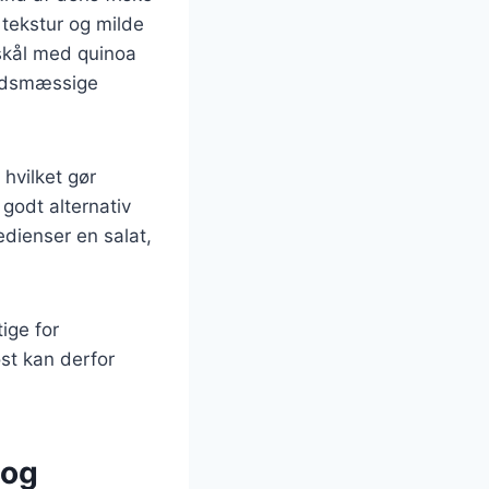
 tekstur og milde
dskål med quinoa
hedsmæssige
 hvilket gør
 godt alternativ
dienser en salat,
ige for
st kan derfor
 og