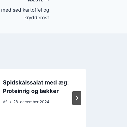
NÆSTE
 med sød kartoffel og
krydderost
Spidskålssalat med æg:
Spidsk
Proteinrig og lækker
svampe 
Af
28. december 2024
Af
5. d