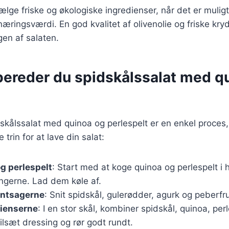
vælge friske og økologiske ingredienser, når det er muligt
ringsværdi. En god kvalitet af olivenolie og friske kry
gen af salaten.
bereder du spidskålssalat med q
skålssalat med quinoa og perlespelt er en enkel proces
e trin for at lave din salat:
g perlespelt
: Start med at koge quinoa og perlespelt i h
ngerne. Lad dem køle af.
øntsagerne
: Snit spidskål, gulerødder, agurk og peberfr
dienserne
: I en stor skål, kombiner spidskål, quinoa, per
ilsæt dressing og rør godt rundt.