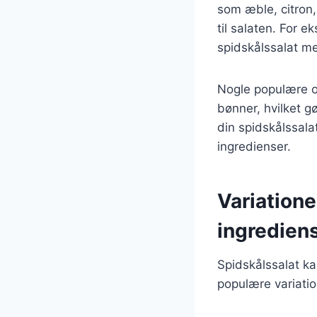
som æble, citron,
til salaten. For
spidskålssalat med
Nogle populære ops
bønner, hvilket g
din spidskålssala
ingredienser.
Variatione
ingredien
Spidskålssalat ka
populære variatio