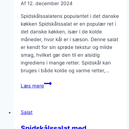
Af
12. december 2024
Spidskålssalatens popularitet i det danske
køkken Spidskålssalat er en populær ret i
det danske køkken, især i de kolde
måneder, hvor kål er i sæson. Denne salat
er kendt for sin sprøde tekstur og milde
smag, hvilket gør den til en alsidig
ingrediens i mange retter. Spidskål kan
bruges i både kolde og varme retter,…
Spidskålssalat
Læs mere
med
æble
og
Salat
valnødder
Spidskålssalat med