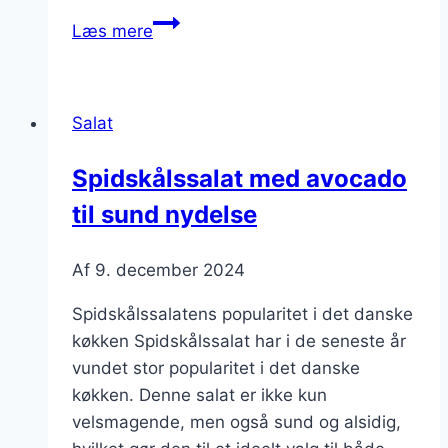
Spidskålssalat
Læs mere
med
citron
og
Salat
dild
Spidskålssalat med avocado
til sund nydelse
Af
9. december 2024
Spidskålssalatens popularitet i det danske
køkken Spidskålssalat har i de seneste år
vundet stor popularitet i det danske
køkken. Denne salat er ikke kun
velsmagende, men også sund og alsidig,