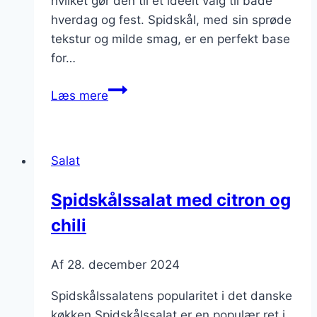
hvilket gør den til et ideelt valg til både
hverdag og fest. Spidskål, med sin sprøde
tekstur og milde smag, er en perfekt base
for…
Spidskålssalat
Læs mere
med
avocado
til
Salat
sund
nydelse
Spidskålssalat med citron og
chili
Af
28. december 2024
Spidskålssalatens popularitet i det danske
køkken Spidskålssalat er en populær ret i