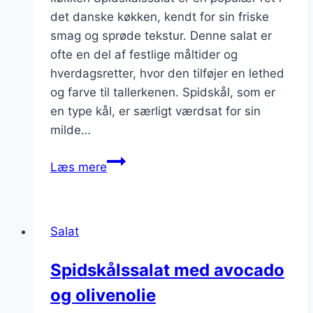
det danske køkken, kendt for sin friske
smag og sprøde tekstur. Denne salat er
ofte en del af festlige måltider og
hverdagsretter, hvor den tilføjer en lethed
og farve til tallerkenen. Spidskål, som er
en type kål, er særligt værdsat for sin
milde…
Spidskålssalat
Læs mere
med
citron
og
Salat
chili
Spidskålssalat med avocado
og olivenolie