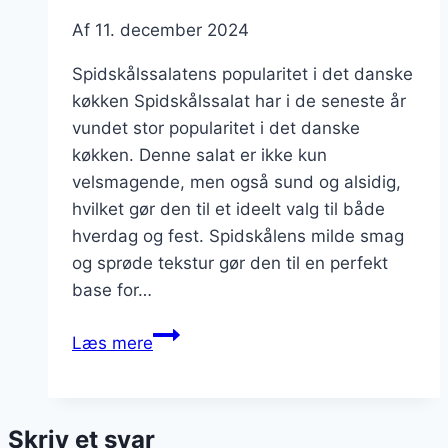
Af
11. december 2024
Spidskålssalatens popularitet i det danske
køkken Spidskålssalat har i de seneste år
vundet stor popularitet i det danske
køkken. Denne salat er ikke kun
velsmagende, men også sund og alsidig,
hvilket gør den til et ideelt valg til både
hverdag og fest. Spidskålens milde smag
og sprøde tekstur gør den til en perfekt
base for…
Spidskålssalat
Læs mere
med
avocado
og
Skriv et svar
olivenolie