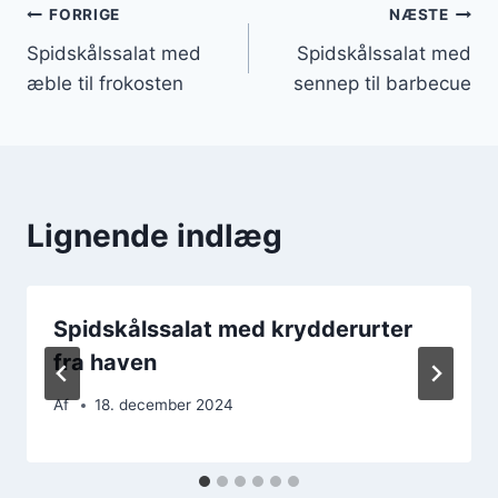
Indlægsnavigation
FORRIGE
NÆSTE
Spidskålssalat med
Spidskålssalat med
æble til frokosten
sennep til barbecue
Lignende indlæg
Spidskålssalat med krydderurter
fra haven
Af
18. december 2024