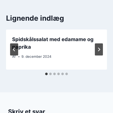
Lignende indlæg
Spidskålssalat med edamame og
paprika
Af
9. december 2024
Skriv et svar