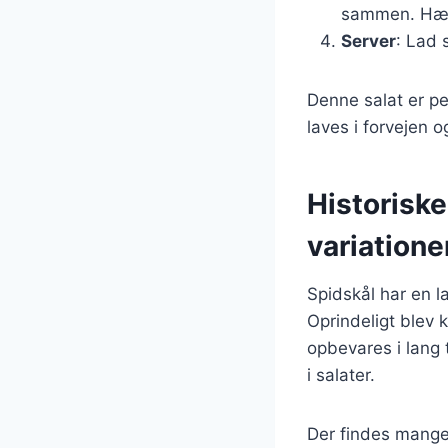
sammen. Hæld
Server
: Lad 
Denne salat er pe
laves i forvejen o
Historisk
variatione
Spidskål har en l
Oprindeligt blev 
opbevares i lang 
i salater.
Der findes mange 