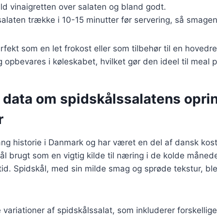
 vinaigretten over salaten og bland godt.
salaten trække i 10-15 minutter før servering, så smage
rfekt som en let frokost eller som tilbehør til en hovedr
g opbevares i køleskabet, hvilket gør den ideel til meal p
e data om spidskålssalatens opri
r
ang historie i Danmark og har været en del af dansk kost
kål brugt som en vigtig kilde til næring i de kolde måned
tid. Spidskål, med sin milde smag og sprøde tekstur, bl
variationer af spidskålssalat, som inkluderer forskellige