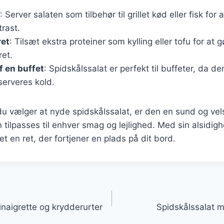
: Server salaten som tilbehør til grillet kød eller fisk for at
rast.
ret
: Tilsæt ekstra proteiner som kylling eller tofu for at g
ret.
f en buffet
: Spidskålssalat er perfekt til buffeter, da de
serveres kold.
u vælger at nyde spidskålssalat, er den en sund og v
 tilpasses til enhver smag og lejlighed. Med sin alsidigh
t en ret, der fortjener en plads på dit bord.
gation
naigrette og krydderurter
Spidskålssalat 