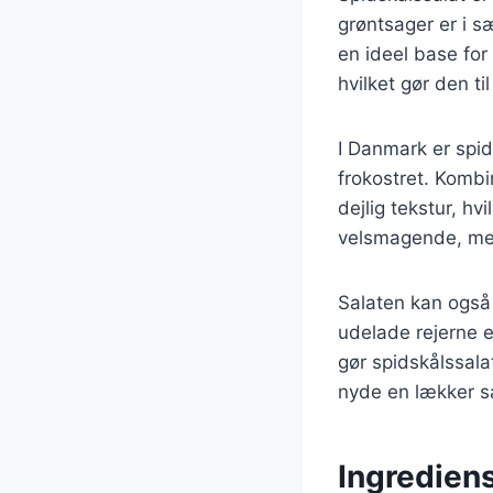
grøntsager er i s
en ideel base for
hvilket gør den ti
I Danmark er spids
frokostret. Kombi
dejlig tekstur, hv
velsmagende, men o
Salaten kan også 
udelade rejerne el
gør spidskålssala
nyde en lækker sa
Ingrediens