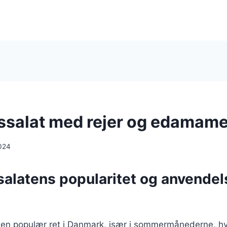
ssalat med rejer og edamam
024
alatens popularitet og anvendels
r en populær ret i Danmark, især i sommermånederne, hv