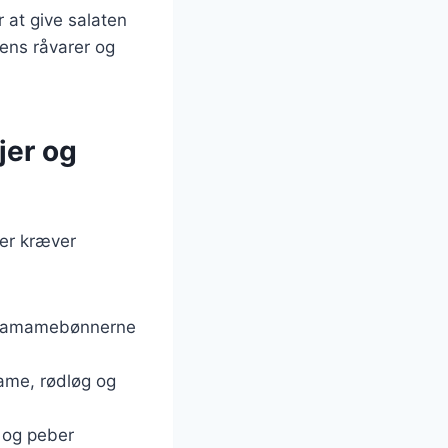
 at give salaten
ens råvarer og
jer og
der kræver
g edamamebønnerne
mame, rødløg og
t og peber