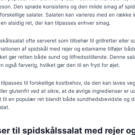
æson. Den sprøde konsistens og den milde smag af spids
 forskellige salater. Salaten kan varieres med en række 
l en alsidig ret, der kan tilpasses enhver smag.
kålssalat ofte serveret som tilbehør til grillretter eller 
nationen af spidskål med rejer og edamame tilføjer båd
ilket gør retten både sund og tilfredsstillende. Denne sal
gså farverig, hvilket gør den til en fryd for øjet.
tilpasses til forskellige kostbehov, da den kan laves ve
ler glutenfri ved at sikre, at de øvrige ingredienser er 
t til en populær ret blandt både sundhedsbevidste og d
lat.
er til spidskålssalat med rejer o