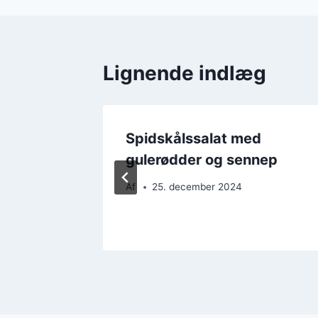
Lignende indlæg
 rødløg
Spidskålssalat med
gulerødder og sennep
Af
25. december 2024