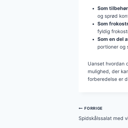
Som tilbehør
og sprød kont
Som frokost
fyldig frokost
Som en del a
portioner og 
Uanset hvordan d
mulighed, der kan
forberedelse er de
Indlægsnavi
FORRIGE
Spidskålssalat med vi