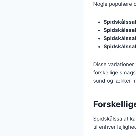
Nogle populære op
Spidskålssa
Spidskålssal
Spidskålssa
Spidskålssal
Disse variationer
forskellige smags
sund og lækker m
Forskellig
Spidskålssalat ka
til enhver lejligh