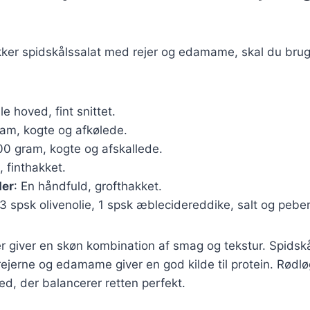
ækker spidskålssalat med rejer og edamame, skal du bru
ille hoved, fint snittet.
ram, kogte og afkølede.
100 gram, kogte og afskallede.
le, finthakket.
der
: En håndfuld, grofthakket.
 3 spsk olivenolie, 1 spsk æblecidereddike, salt og peber
r giver en skøn kombination af smag og tekstur. Spidskål
jerne og edamame giver en god kilde til protein. Rødløge
d, der balancerer retten perfekt.