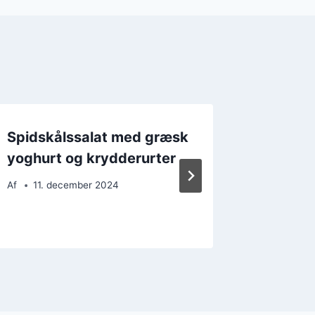
Spidskålssalat med græsk
Spidsk
yoghurt og krydderurter
honnin
forfris
Af
11. december 2024
Af
22. 