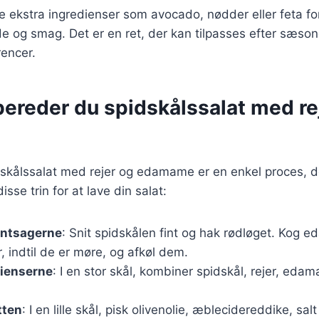
je ekstra ingredienser som avocado, nødder eller feta for
 og smag. Det er en ret, der kan tilpasses efter sæson
rencer.
bereder du spidskålssalat med re
dskålssalat med rejer og edamame er en enkel proces, 
isse trin for at lave din salat:
øntsagerne
: Snit spidskålen fint og hak rødløget. Ko
r, indtil de er møre, og afkøl dem.
dienserne
: I en stor skål, kombiner spidskål, rejer, eda
tten
: I en lille skål, pisk olivenolie, æblecidereddike, sal