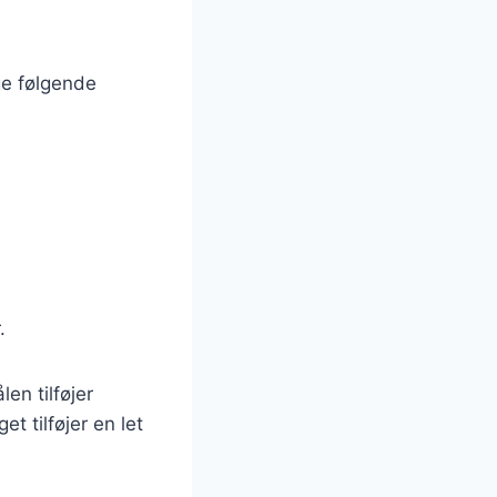
ge følgende
.
en tilføjer
t tilføjer en let