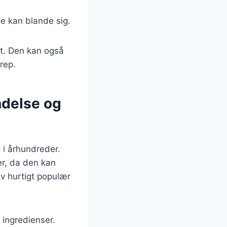
ne kan blande sig.
et. Den kan også
rep.
ndelse og
 i århundreder.
er, da den kan
ev hurtigt populær
 ingredienser.