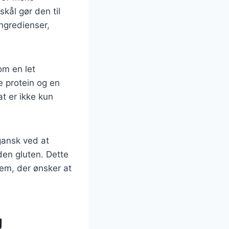
kål gør den til
ingredienser,
som en let
e protein og en
at er ikke kun
gansk ved at
uden gluten. Dette
em, der ønsker at
g