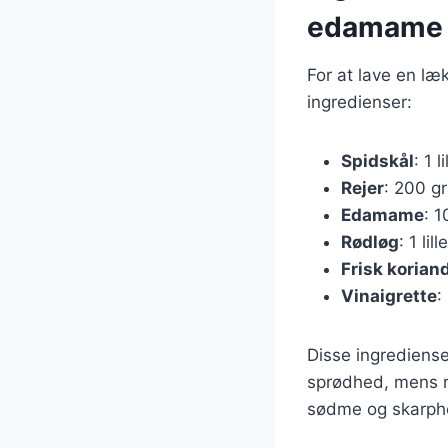
edamame
For at lave en l
ingredienser:
Spidskål
: 1 l
Rejer
: 200 g
Edamame
: 
Rødløg
: 1 lil
Frisk korian
Vinaigrette
:
Disse ingrediense
sprødhed, mens re
sødme og skarphe