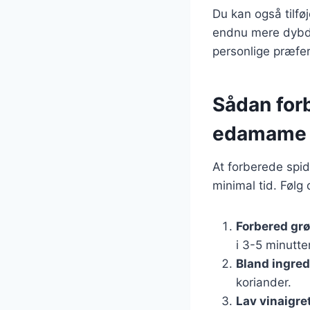
Du kan også tilfø
endnu mere dybde
personlige præfe
Sådan for
edamame
At forberede spi
minimal tid. Følg d
Forbered gr
i 3-5 minutte
Bland ingre
koriander.
Lav vinaigre