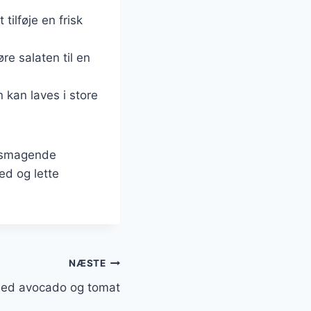
 tilføje en frisk
øre salaten til en
n kan laves i store
elsmagende
ed og lette
NÆSTE
med avocado og tomat