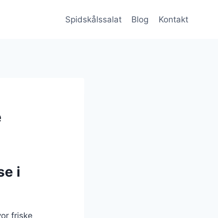
Spidskålssalat
Blog
Kontakt
e
e i
or friske