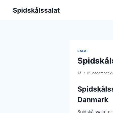
Fortsæt
Spidskålssalat
til
indhold
SALAT
Spidskål
Af
15. december 2
Spidskålss
Danmark
Spidskålssalat e