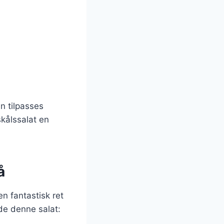
n tilpasses
skålssalat en
å
n fantastisk ret
yde denne salat: