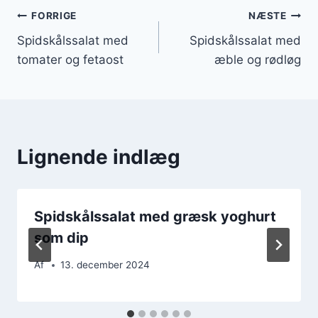
Indlægsnavigation
FORRIGE
NÆSTE
Spidskålssalat med
Spidskålssalat med
tomater og fetaost
æble og rødløg
Lignende indlæg
Spidskålssalat med græsk yoghurt
som dip
Af
13. december 2024